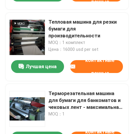
данные
Тепловая машина для резки
бумаги для
производительности
MOQ：1 комплект
Цена：16000 usd per set
контактные
Лучшая цена
данные
Терморезательная машина
для бумаги для банкоматов и
чековых лент - максимальная
ширина 900 мм
MOQ：1
контактные