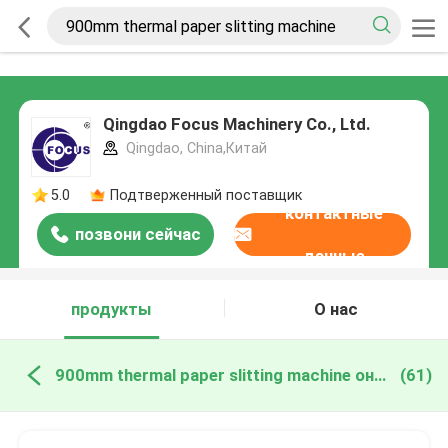
Qingdao Focus Machinery Co., Ltd.
Qingdao, China,Китай
5.0
Подтверженный поставщик
контактные
позвони сейчас
данные
продукты
О нас
900mm thermal paper slitting machine онлайн производство
(61)