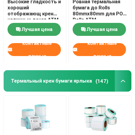
Высокие гладкость и
Ровная термальная
хороший
бумага до Rolls
отображающ крен
80mmx80mm для POS
наличных денег ATM
Rolls ATM
термальной бумаги
Лучшая цена
Лучшая цена
термальный
контактные
контактные
данные
данные
Термальный крен бумаги ярлыка
(147)