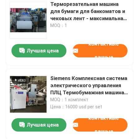
Терморезательная машина
для бумаги для банкоматов и
чековых лент - максимальная
ширина 900 мм
MOQ：1
контактные
Лучшая цена
данные
Siemens Комплексная система
электрического управления
ПЛЦ Термобумажная машина
для резки бумаги
MOQ：1 комплект
Цена：16000 usd per set
контактные
Лучшая цена
данные