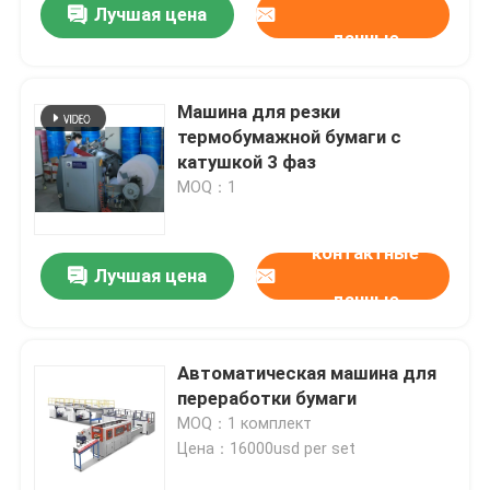
Лучшая цена
данные
Машина для резки
термобумажной бумаги с
катушкой 3 фаз
MOQ：1
контактные
Лучшая цена
данные
Домой
Автоматическая машина для
переработки бумаги
Продукты
MOQ：1 комплект
Цена：16000usd per set
О нас