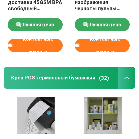
доставки 45GSM BPA
изображения
свободный
черноты пульпы
термальный
девственницы
бумажный слон
термальный
Лучшая цена
Лучшая цена
бумажный слон
48gsm
контактные
контактные
данные
данные
Крен POS термальный бумажный
(32)