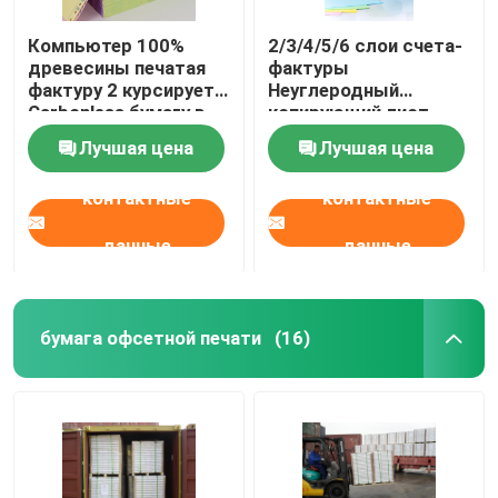
Компьютер 100%
2/3/4/5/6 слои счета-
древесины печатая
фактуры
фактуру 2 курсирует
Неуглеродный
Carbonless бумагу в
копирующий лист
листе для фактур
бумаги Руловый NCR
Лучшая цена
Лучшая цена
Бумага на заказ
контактные
контактные
данные
данные
бумага офсетной печати
(16)