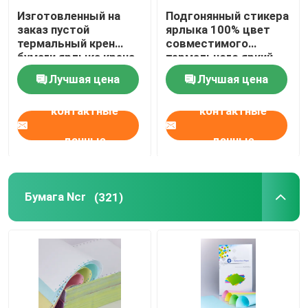
Изготовленный на
Подгонянный стикера
заказ пустой
ярлыка 100% цвет
термальный крен
совместимого
бумаги ярлыка крена
термального яркий
4x6 ярлыка стикера
для принтеров
Лучшая цена
Лучшая цена
принтера термальный
ярлыка
громоздкий
контактные
контактные
данные
данные
Бумага Ncr
(321)