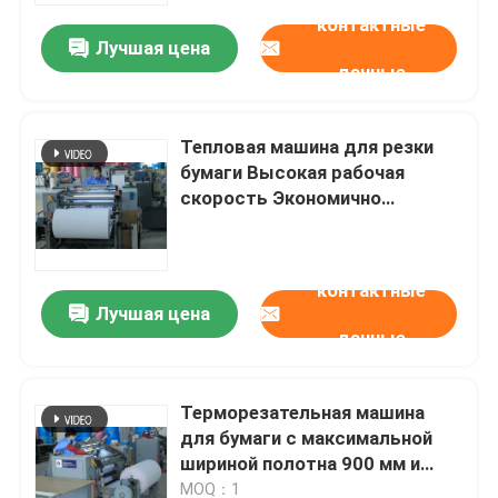
контактные
Лучшая цена
Экскурсия по заводу
данные
Контроль качества
Тепловая машина для резки
бумаги Высокая рабочая
скорость Экономично
Свяжитесь с нами
эффективный
Продолжительный срок
Новости
службы
контактные
Лучшая цена
данные
Слон термальный бумажный крен
Терморезательная машина
Крен POS термальный бумажный
для бумаги с максимальной
шириной полотна 900 мм и
Термальный крен бумаги ярлыка
скоростью 200 м/мин
MOQ：1