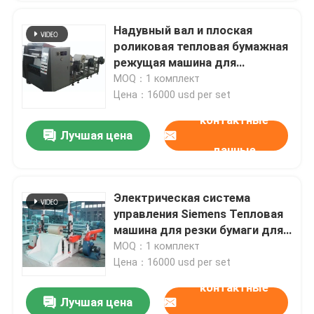
Надувный вал и плоская
роликовая тепловая бумажная
режущая машина для
бесперебойной работы
MOQ：1 комплект
Цена：16000 usd per set
контактные
Лучшая цена
данные
Электрическая система
управления Siemens Тепловая
машина для резки бумаги для
простой работы
MOQ：1 комплект
Цена：16000 usd per set
контактные
Лучшая цена