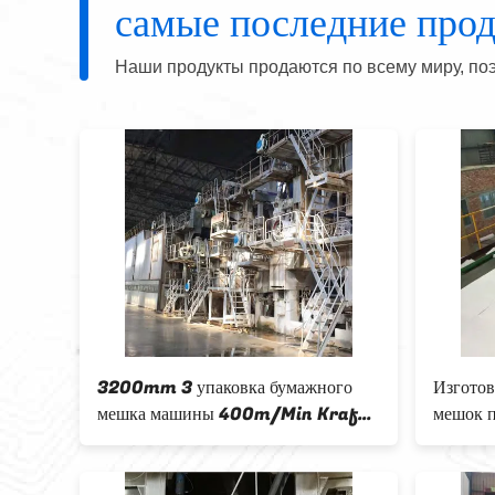
самые последние про
Наши продукты продаются по всему миру, поэ
нка L
3200mm 3 упаковка бумажного
Изготов
чная
мешка машины 400m/Min Kraft
мешок 
бумажный делать провода
упаков