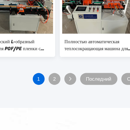
ский L-образный
Полностью автоматическая
ля POF/PE пленки с
теплосокращающая машина для
чной упаковочной
бумажных рулонов диаметром 3
90 мм
1
2
Последний
О