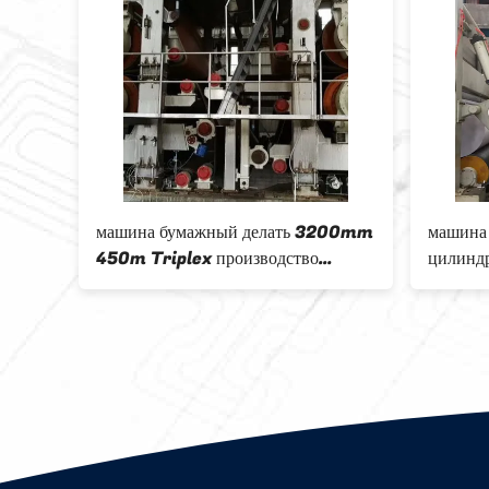
машина бумажный делать 3200mm
машина
220В
450m Triplex производство
цилинд
овки
гофрированной бумаги провода
бумажн
180g
Triplex