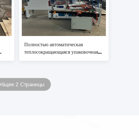
Полностью автоматическая
теплосокращающаяся упаковочная
0-
машина для термороллов диаметром
30-90 мм
бщее 2 Страницы