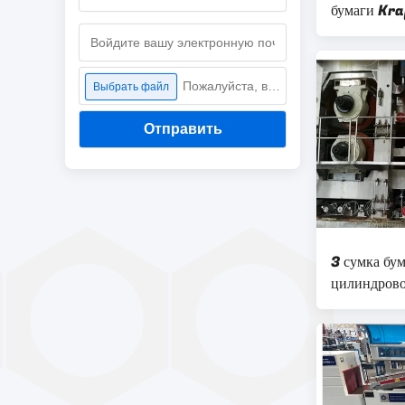
бумаги Kra
бумажных д
Пожалуйста, выберите файл
Выбрать файл
Отправить
3 сумка бу
цилиндрово
машины пр
упаковку