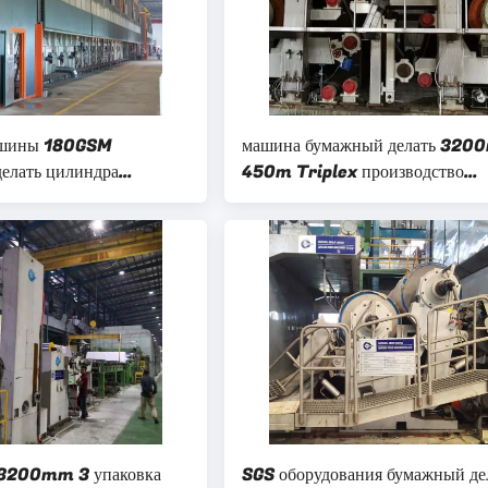
ашины 180GSM
машина бумажный делать 32
елать цилиндра
450m Triplex производство
3200MM нижний
гофрированной бумаги провода
мешок
180g
3200mm 3 упаковка
SGS оборудования бумажный де