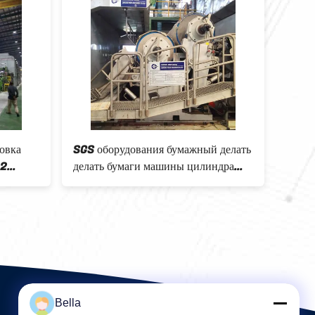
овка
SGS оборудования бумажный делать
Авто
 2
делать бумаги машины цилиндра
запай
провода 450m/Min 450m Triplex
термо
маши
Bella