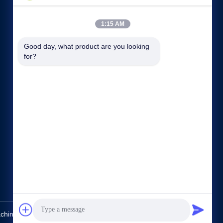
1:15 AM
Good day, what product are you looking 
for?
Быстрые ссылки
Компании
Наша фабрика
контроль качества
Карта сайта
политика конфиденциальности
контактные данные
ery Co., Ltd.. All Rights Reserved.