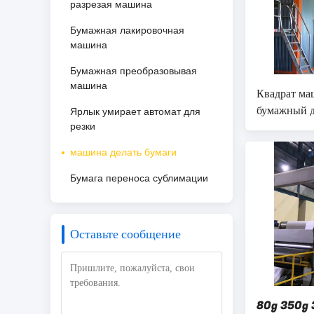
разрезая машина
Бумажная лакировочная
машина
Бумажная преобразовывая
машина
Квадрат м
бумажный д
Ярлык умирает автомат для
400/Min 
резки
бумажный 
машина делать бумаги
Бумага переноса сублимации
Оставьте сообщение
80g 350g 