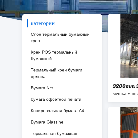
категории
Слон термальный бумажный
крен
Крен POS термальный
бумажный
Термальный крен бумаги
ярлыка
3200mm 3 
Бумага Ncr
мешка маш
бумага офсетной печати
бумажный д
Копировальная бумага A4
Бумага Glassine
Термальная бумажная