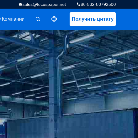
sales@focuspaper.net
86-532-80792500
 Компании
Получить цитату
描述