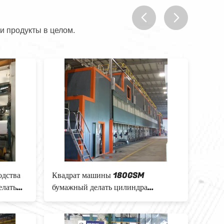
и продукты в целом.
prev
next
одства
Квадрат машины 180GSM
SGS 
елать
бумажный делать цилиндра
мешк
400/Min 3200MM нижний
дела
бумажный мешок