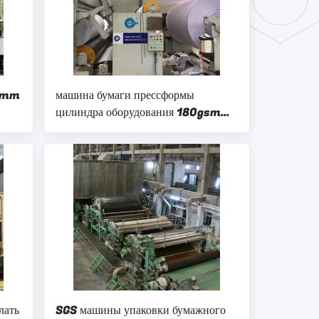
00mm
машина бумаги прессформы
цилиндра оборудования 180gsm
бумажный делать провода 3200mm
Triplex
лать
SGS машины упаковки бумажного