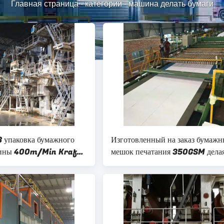
Главная страница
-
категории
-
машина делать бумаги
упаковка бумажного
Изготовленный на заказ бумаж
ины 400m/Min Kraft
мешок печатания 350GSM дела
елать провода
упаковку бумаги Kraft машин