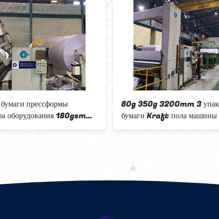
 бумаги прессформы
80g 350g 3200mm 3 упак
ра оборудования 180gsm
бумаги Kraft пола машины
ый делать провода 3200mm
бумажных делать провода