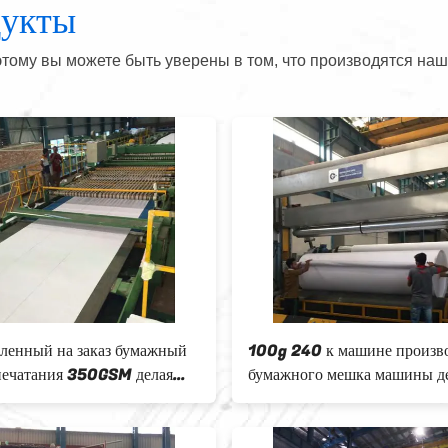
дукты
тому вы можете быть уверены в том, что производятся наш
ленный на заказ бумажный
100g 240 к машине произв
печатания 350GSM делая
бумажного мешка машины д
ку бумаги Kraft машины
бумаги 410m/Min