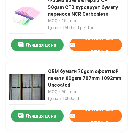
Форма компьютера 3 CF
50gsm CFB курсирует бумагу
переноса NCR Carbonless
MOQ：15 тонн
Цена：1500usd per ton
контактные
Лучшая цена
данные
OEM бумаги 70gsm офсетной
печати 80gsm 787mm 1092mm
Uncoated
MOQ：50 тонн
Цена：1000usd
контактные
Лучшая цена
данные