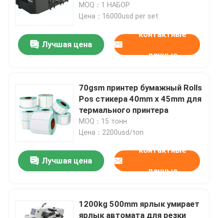
термальное бумажное
MOQ：1 НАБОР
Цена：16000usd per set
контактные
Лучшая цена
данные
70gsm принтер бумажный Rolls
Pos стикера 40mm x 45mm для
термального принтера
MOQ：15 тонн
Цена：2200usd/ton
контактные
Лучшая цена
данные
1200kg 500mm ярлык умирает
ярлык автомата для резки