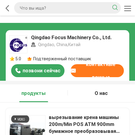
Qingdao Focus Machinery Co., Ltd.
Qingdao, China,Китай
5.0
Подтверженный поставщик
контактные
позвони сейчас
данные
продукты
О нас
вырезывание крена машины
200m/Min POS ATM 900mm
бумажное преобразовывая