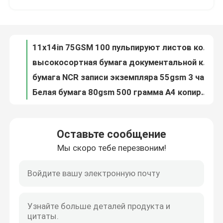
Двойной, который встали на сторону принтер бумажное A4 копирует листов белого 100gsm принтера бумажные A4 80gsm белые 500
55gsm SGS листов копировальной бумаги 500 копировальной бумаги A4 500 x 700mm белый
Экскурсия по заводу
6 курсируйте фактуру формы компьютера печатания копировальной бумаги NCR CFB 1in Carbonless
11x14in 75GSM 100 пульпируют листов копировальной бумаги A4 80gsm белой бумаги листа копировальной бумаги A4 80 Gr белые 500
Контроль качества
высокосортная бумага документальной копии копировальной бумаги 100gsm A4 для SGS лазерных принтеров
бумага NCR записи экземпляра 55gsm 3 части Carbonless бумаги печатая 700mm
Свяжитесь с нами
Белая бумага 80gsm 500 грамма A4 копировальной бумаги 70 покрывает высокую гибкость
20s печатание красочное чистое 80gsm копировальной бумаги гладкости 200gsm A4
Квадрат машины 180GSM бумажный делать цилиндра 400/Min 3200MM нижний бумажный мешок
Новости
Оставьте сообщение
Копировальная бумага цвета принтера двойника 75g 80g 100g A4 древесины для печатания офиса
Мы скоро тебе перезвоним!
NCR Carbonless бумажные 2 экземпляра 431mm компьютер 4 частей непрерывный
Слон термальный бумажный крен
Оставьте сообщение
60 к 200gsm копировальной бумаге 80gsm высокой жесткости A4 белой для офиса
Мы скоро тебе перезвоним!
машина бумажный делать 3200mm 450m Triplex производство гофрированной бумаги провода 180g
Крен POS термальный бумажный
BPA освобождают кассовый аппарат POS ATM крена громоздк 640mm термальный бумажный до Rolls
ATM бумаги получения 2 дюймов крен 100gsm сразу термальной термальный слон
Термальный крен бумаги ярлыка