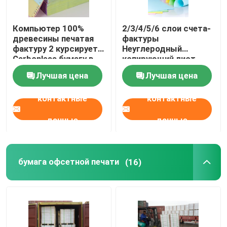
Компьютер 100%
2/3/4/5/6 слои счета-
древесины печатая
фактуры
фактуру 2 курсирует
Неуглеродный
Carbonless бумагу в
копирующий лист
листе для фактур
бумаги Руловый NCR
Лучшая цена
Лучшая цена
Бумага на заказ
контактные
контактные
данные
данные
бумага офсетной печати
(16)