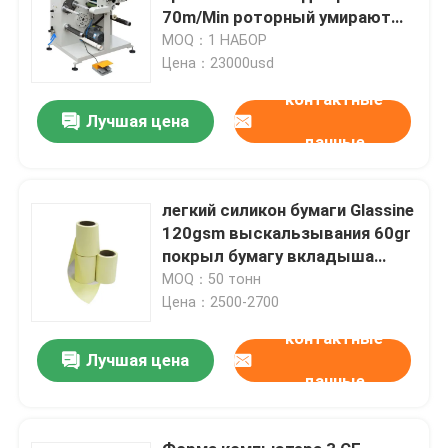
70m/Min роторный умирают
резец
MOQ：1 НАБОР
Цена：23000usd
контактные
Лучшая цена
данные
легкий силикон бумаги Glassine
120gsm выскальзывания 60gr
покрыл бумагу вкладыша
отпуска
MOQ：50 тонн
Цена：2500-2700
контактные
Лучшая цена
данные