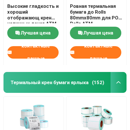
Высокие гладкость и
Ровная термальная
хороший
бумага до Rolls
отображающ крен
80mmx80mm для POS
наличных денег ATM
Rolls ATM
термальной бумаги
Лучшая цена
Лучшая цена
термальный
контактные
контактные
данные
данные
Термальный крен бумаги ярлыка
(152)