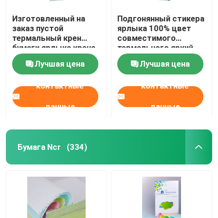
Изготовленный на
Подгонянный стикера
заказ пустой
ярлыка 100% цвет
термальный крен
совместимого
бумаги ярлыка крена
термального яркий
4x6 ярлыка стикера
для принтеров
Лучшая цена
Лучшая цена
принтера термальный
ярлыка
громоздкий
контактные
контактные
данные
данные
Бумага Ncr
(334)