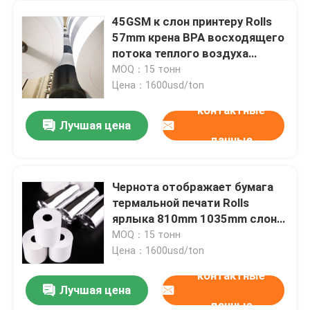
45GSM к слон принтеру Rolls
57mm крена BPA восходящего
потока теплого воздуха
80GSM бумажному
MOQ：15 тонн
свободному термальному
Цена：1600usd/ton
контактные
Лучшая цена
данные
Чернота отображает бумага
термальной печати Rolls
Домой
ярлыка 810mm 1035mm слон
термальная бумажная белая
MOQ：15 тонн
Цена：1600usd/ton
Продукты
контактные
Лучшая цена
100g 240 к машине производства бумажного мешка машины делать бумаги 410m/Min
данные
О нас